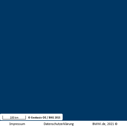
100 km
© Geobasis-DE / BKG 2015
Impressum
Datenschutzerklärung
BMWi.de, 2021 ©