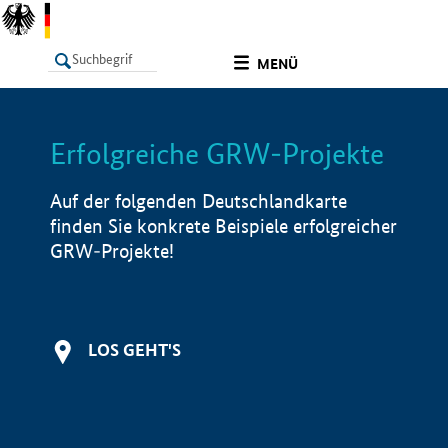
undefined
MENÜ
Erfolgreiche GRW-Projekte
LISTE
Filter
Info
Auf der folgenden Deutschlandkarte
finden Sie konkrete Beispiele erfolgreicher
GRW-Projekte!
LOS GEHT'S