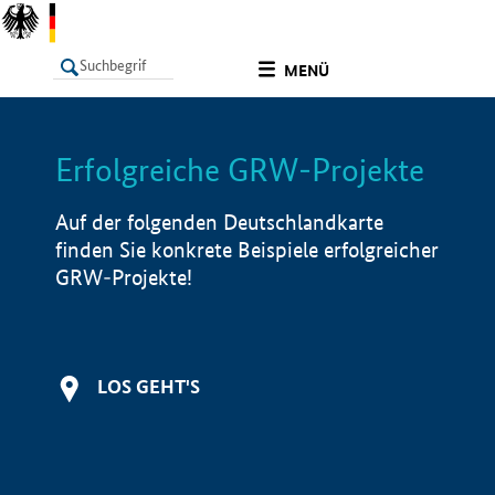
undefined
MENÜ
Erfolgreiche GRW-Projekte
LISTE
Filter
Info
Auf der folgenden Deutschlandkarte
finden Sie konkrete Beispiele erfolgreicher
GRW-Projekte!
LOS GEHT'S