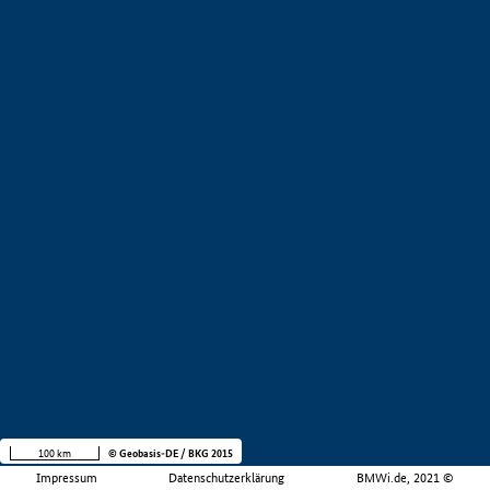
100 km
© Geobasis-DE / BKG 2015
Impressum
Datenschutzerklärung
BMWi.de, 2021 ©