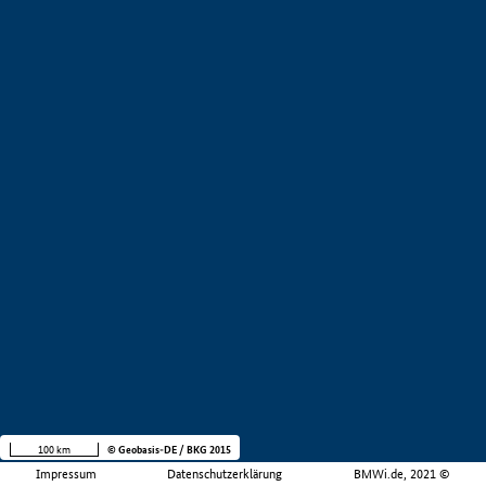
100 km
© Geobasis-DE / BKG 2015
Impressum
Datenschutzerklärung
BMWi.de, 2021 ©