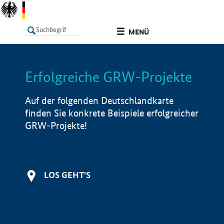
undefined
MENÜ
Erfolgreiche GRW-Projekte
LISTE
Filter
Info
Auf der folgenden Deutschlandkarte
finden Sie konkrete Beispiele erfolgreicher
GRW-Projekte!
LOS GEHT'S