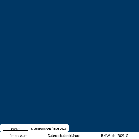
100 km
© Geobasis-DE / BKG 2015
Impressum
Datenschutzerklärung
BMWi.de, 2021 ©