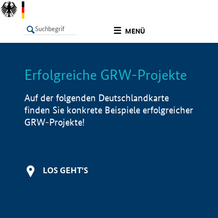
undefined
MENÜ
Erfolgreiche GRW-Projekte
LISTE
Filter
Info
Auf der folgenden Deutschlandkarte
finden Sie konkrete Beispiele erfolgreicher
GRW-Projekte!
LOS GEHT'S