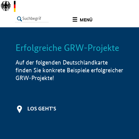
undefined
MENÜ
Erfolgreiche GRW-Projekte
LISTE
Filter
Info
Auf der folgenden Deutschlandkarte
finden Sie konkrete Beispiele erfolgreicher
GRW-Projekte!
LOS GEHT'S