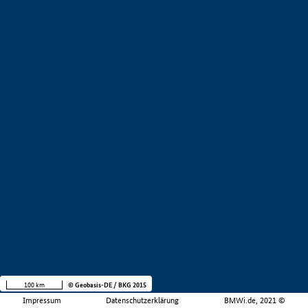
100 km
© Geobasis-DE / BKG 2015
Impressum
Datenschutzerklärung
BMWi.de, 2021 ©