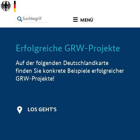
undefined
MENÜ
Erfolgreiche GRW-Projekte
LISTE
Filter
Info
Auf der folgenden Deutschlandkarte
finden Sie konkrete Beispiele erfolgreicher
GRW-Projekte!
LOS GEHT'S