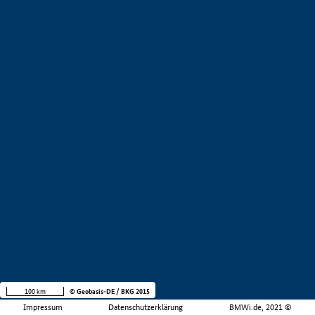
100 km
© Geobasis-DE / BKG 2015
Impressum
Datenschutzerklärung
BMWi.de, 2021 ©