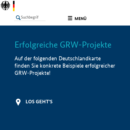
undefined
MENÜ
Erfolgreiche GRW-Projekte
LISTE
Filter
Info
Auf der folgenden Deutschlandkarte
finden Sie konkrete Beispiele erfolgreicher
GRW-Projekte!
LOS GEHT'S