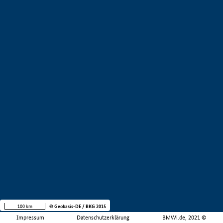
100 km
© Geobasis-DE / BKG 2015
Impressum
Datenschutzerklärung
BMWi.de, 2021 ©