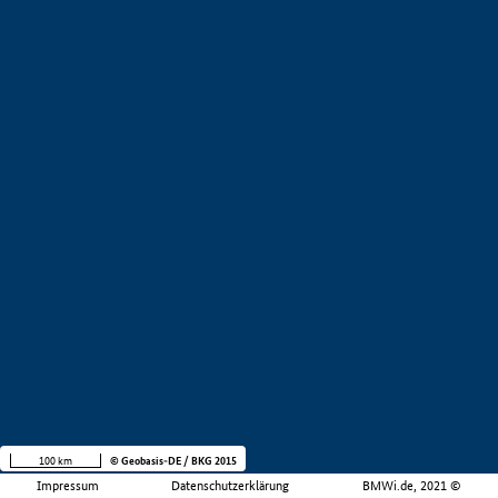
100 km
© Geobasis-DE / BKG 2015
Impressum
Datenschutzerklärung
BMWi.de, 2021 ©