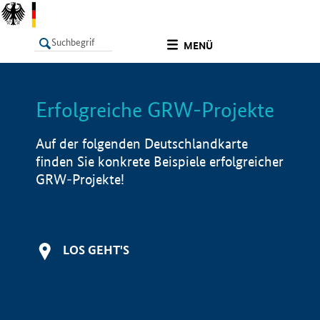
undefined
MENÜ
Erfolgreiche GRW-Projekte
LISTE
Filter
Info
Auf der folgenden Deutschlandkarte
finden Sie konkrete Beispiele erfolgreicher
GRW-Projekte!
LOS GEHT'S