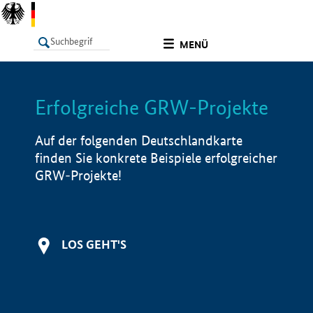
undefined
MENÜ
Erfolgreiche GRW-Projekte
LISTE
Filter
Info
Auf der folgenden Deutschlandkarte
finden Sie konkrete Beispiele erfolgreicher
GRW-Projekte!
LOS GEHT'S