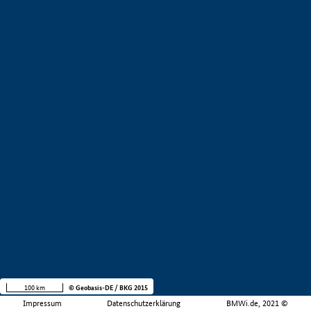
100 km
© Geobasis-DE / BKG 2015
Impressum
Datenschutzerklärung
BMWi.de, 2021 ©