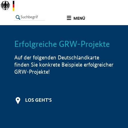
undefined
MENÜ
Erfolgreiche GRW-Projekte
LISTE
Filter
Info
Auf der folgenden Deutschlandkarte
finden Sie konkrete Beispiele erfolgreicher
GRW-Projekte!
LOS GEHT'S