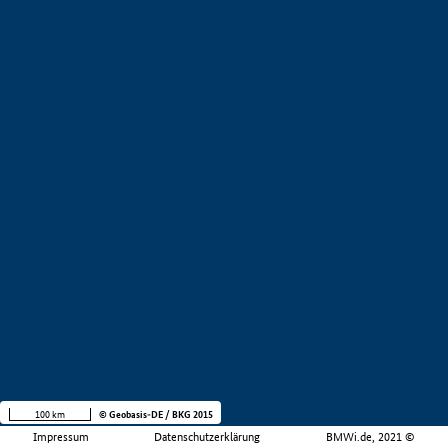
100 km
© Geobasis-DE / BKG 2015
Impressum
Datenschutzerklärung
BMWi.de, 2021 ©