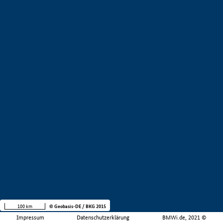
100 km
© Geobasis-DE / BKG 2015
Impressum
Datenschutzerklärung
BMWi.de, 2021 ©