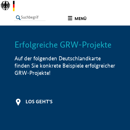
undefined
MENÜ
Erfolgreiche GRW-Projekte
LISTE
Filter
Info
Auf der folgenden Deutschlandkarte
finden Sie konkrete Beispiele erfolgreicher
GRW-Projekte!
LOS GEHT'S