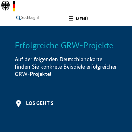
undefined
MENÜ
Erfolgreiche GRW-Projekte
LISTE
Filter
Info
Auf der folgenden Deutschlandkarte
finden Sie konkrete Beispiele erfolgreicher
GRW-Projekte!
LOS GEHT'S