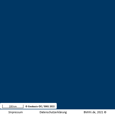
100 km
© Geobasis-DE / BKG 2015
Impressum
Datenschutzerklärung
BMWi.de, 2021 ©