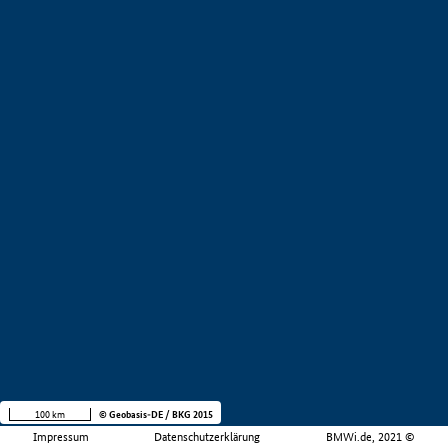
100 km
© Geobasis-DE / BKG 2015
Impressum
Datenschutzerklärung
BMWi.de, 2021 ©