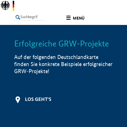
undefined
MENÜ
Erfolgreiche GRW-Projekte
LISTE
Filter
Info
Auf der folgenden Deutschlandkarte
finden Sie konkrete Beispiele erfolgreicher
GRW-Projekte!
LOS GEHT'S