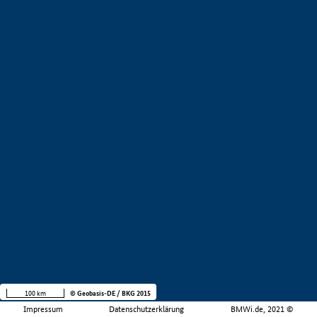
100 km
© Geobasis-DE / BKG 2015
Impressum
Datenschutzerklärung
BMWi.de, 2021 ©