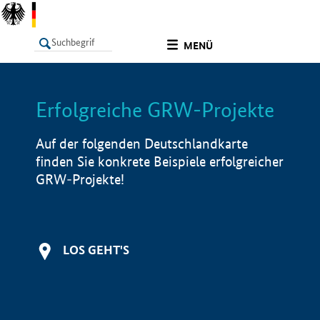
undefined
MENÜ
Erfolgreiche GRW-Projekte
LISTE
Filter
Info
Auf der folgenden Deutschlandkarte
finden Sie konkrete Beispiele erfolgreicher
GRW-Projekte!
LOS GEHT'S