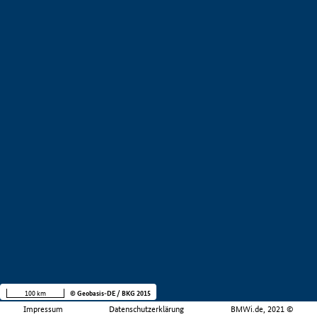
100 km
© Geobasis-DE / BKG 2015
Impressum
Datenschutzerklärung
BMWi.de, 2021 ©