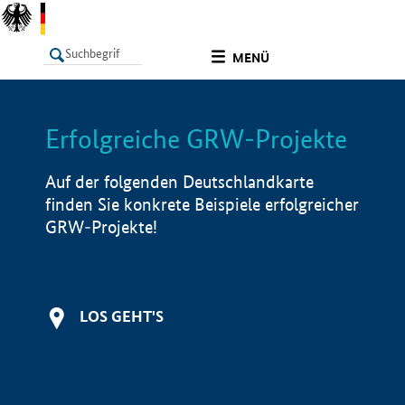
undefined
MENÜ
Erfolgreiche GRW-Projekte
LISTE
Filter
Info
Auf der folgenden Deutschlandkarte
finden Sie konkrete Beispiele erfolgreicher
GRW-Projekte!
LOS GEHT'S