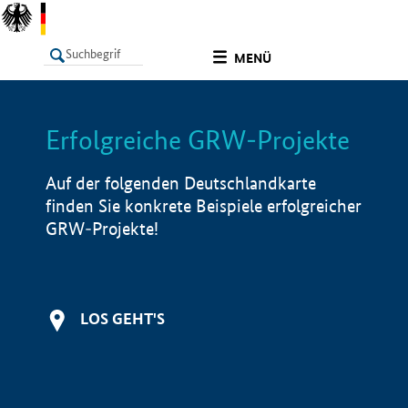
undefined
MENÜ
Erfolgreiche GRW-Projekte
LISTE
Filter
Info
Auf der folgenden Deutschlandkarte
finden Sie konkrete Beispiele erfolgreicher
GRW-Projekte!
LOS GEHT'S