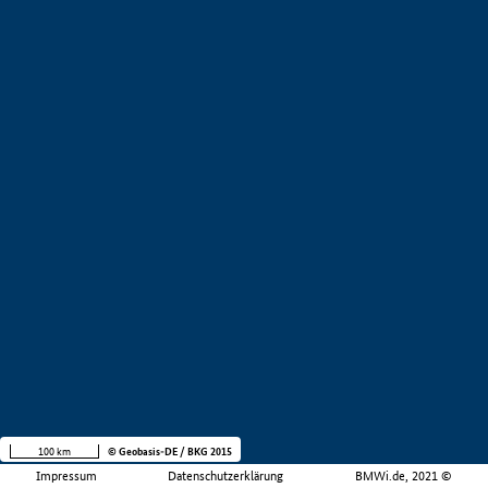
100 km
© Geobasis-DE / BKG 2015
Impressum
Datenschutzerklärung
BMWi.de, 2021 ©