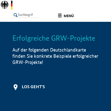
undefined
MENÜ
Erfolgreiche GRW-Projekte
LISTE
Filter
Info
Auf der folgenden Deutschlandkarte
finden Sie konkrete Beispiele erfolgreicher
GRW-Projekte!
LOS GEHT'S