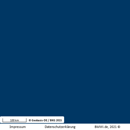
100 km
© Geobasis-DE / BKG 2015
Impressum
Datenschutzerklärung
BMWi.de, 2021 ©