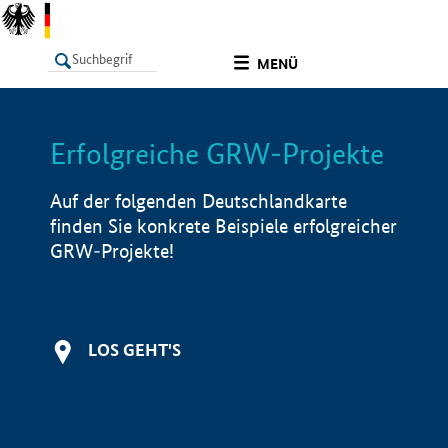
undefined
MENÜ
Erfolgreiche GRW-Projekte
LISTE
Filter
Info
Auf der folgenden Deutschlandkarte
finden Sie konkrete Beispiele erfolgreicher
GRW-Projekte!
LOS GEHT'S