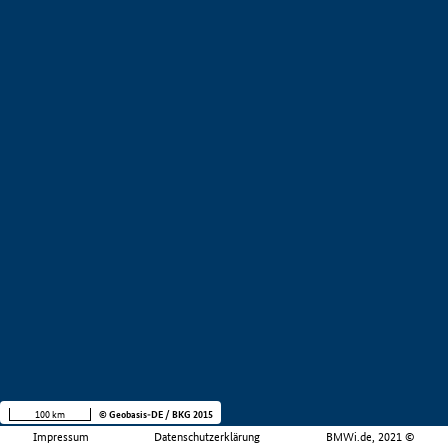
100 km
© Geobasis-DE / BKG 2015
Impressum
Datenschutzerklärung
BMWi.de, 2021 ©