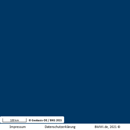
100 km
© Geobasis-DE / BKG 2015
Impressum
Datenschutzerklärung
BMWi.de, 2021 ©