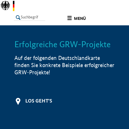
undefined
MENÜ
Erfolgreiche GRW-Projekte
LISTE
Filter
Info
Auf der folgenden Deutschlandkarte
finden Sie konkrete Beispiele erfolgreicher
GRW-Projekte!
LOS GEHT'S