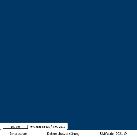
100 km
© Geobasis-DE / BKG 2015
Impressum
Datenschutzerklärung
BMWi.de, 2021 ©