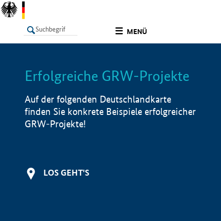
undefined
MENÜ
Erfolgreiche GRW-Projekte
LISTE
Filter
Info
Auf der folgenden Deutschlandkarte
finden Sie konkrete Beispiele erfolgreicher
GRW-Projekte!
LOS GEHT'S