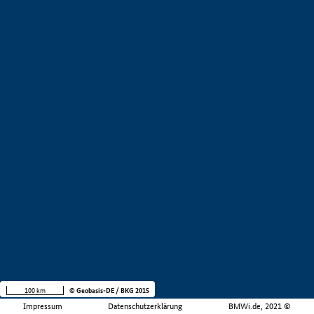
100 km
© Geobasis-DE / BKG 2015
Impressum
Datenschutzerklärung
BMWi.de, 2021 ©