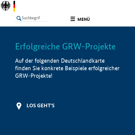
undefined
MENÜ
Erfolgreiche GRW-Projekte
LISTE
Filter
Info
Auf der folgenden Deutschlandkarte
finden Sie konkrete Beispiele erfolgreicher
GRW-Projekte!
LOS GEHT'S