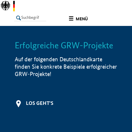
undefined
MENÜ
Erfolgreiche GRW-Projekte
LISTE
Filter
Info
Auf der folgenden Deutschlandkarte
finden Sie konkrete Beispiele erfolgreicher
GRW-Projekte!
LOS GEHT'S