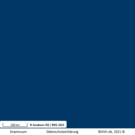
100 km
© Geobasis-DE / BKG 2015
Impressum
Datenschutzerklärung
BMWi.de, 2021 ©