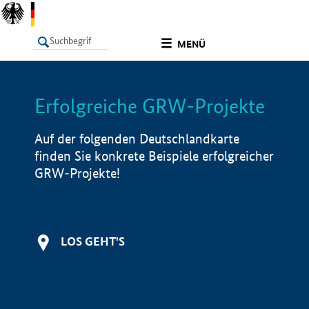
undefined
MENÜ
Erfolgreiche GRW-Projekte
LISTE
Filter
Info
Auf der folgenden Deutschlandkarte
finden Sie konkrete Beispiele erfolgreicher
GRW-Projekte!
LOS GEHT'S