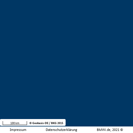
100 km
© Geobasis-DE / BKG 2015
Impressum
Datenschutzerklärung
BMWi.de, 2021 ©