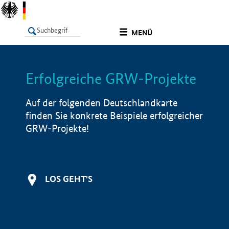
undefined
MENÜ
Erfolgreiche GRW-Projekte
LISTE
Filter
Info
Auf der folgenden Deutschlandkarte
finden Sie konkrete Beispiele erfolgreicher
GRW-Projekte!
LOS GEHT'S