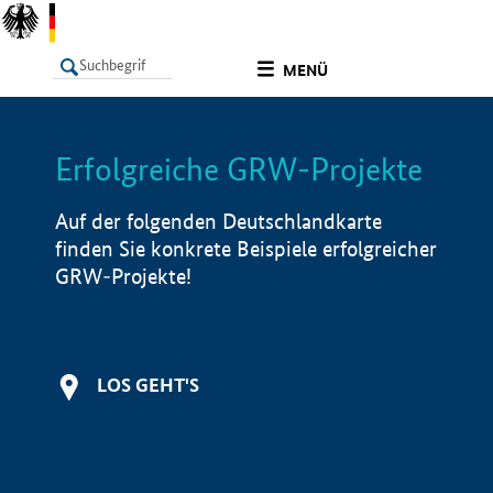
undefined
MENÜ
Erfolgreiche GRW-Projekte
LISTE
Filter
Info
Auf der folgenden Deutschlandkarte
finden Sie konkrete Beispiele erfolgreicher
GRW-Projekte!
LOS GEHT'S