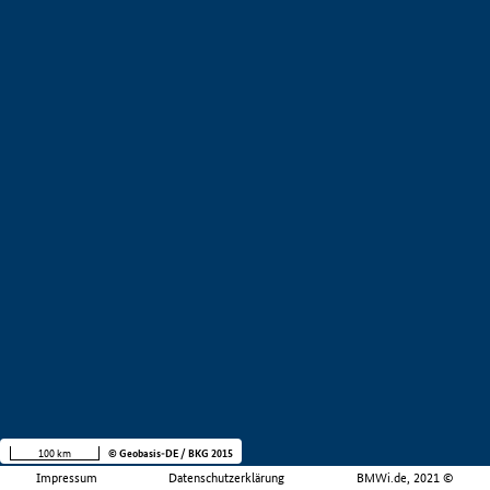
100 km
© Geobasis-DE / BKG 2015
Impressum
Datenschutzerklärung
BMWi.de, 2021 ©