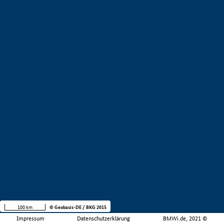
100 km
© Geobasis-DE / BKG 2015
Impressum
Datenschutzerklärung
BMWi.de, 2021 ©