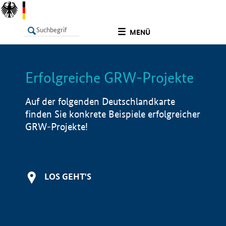
undefined
MENÜ
Erfolgreiche GRW-Projekte
LISTE
Filter
Info
Auf der folgenden Deutschlandkarte
finden Sie konkrete Beispiele erfolgreicher
GRW-Projekte!
LOS GEHT'S