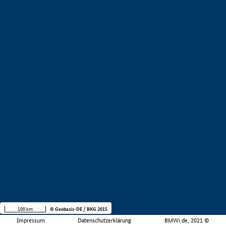
100 km
© Geobasis-DE / BKG 2015
Impressum
Datenschutzerklärung
BMWi.de, 2021 ©