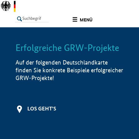
undefined
MENÜ
Erfolgreiche GRW-Projekte
LISTE
Filter
Info
Auf der folgenden Deutschlandkarte
finden Sie konkrete Beispiele erfolgreicher
GRW-Projekte!
LOS GEHT'S