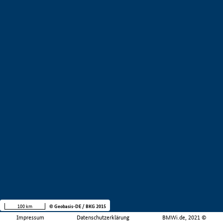
100 km
© Geobasis-DE / BKG 2015
Impressum
Datenschutzerklärung
BMWi.de, 2021 ©