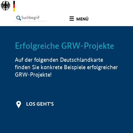
undefined
MENÜ
Erfolgreiche GRW-Projekte
LISTE
Filter
Info
Auf der folgenden Deutschlandkarte
finden Sie konkrete Beispiele erfolgreicher
GRW-Projekte!
LOS GEHT'S