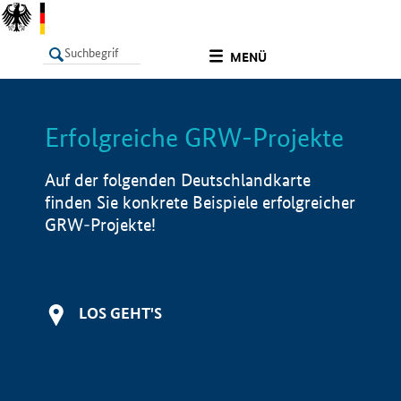
undefined
MENÜ
Erfolgreiche GRW-Projekte
LISTE
Filter
Info
Auf der folgenden Deutschlandkarte
finden Sie konkrete Beispiele erfolgreicher
GRW-Projekte!
LOS GEHT'S