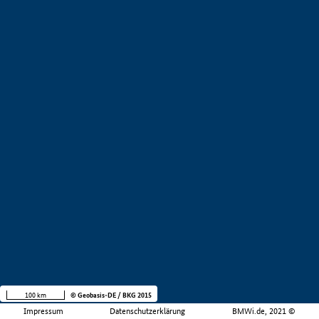
100 km
© Geobasis-DE / BKG 2015
Impressum
Datenschutzerklärung
BMWi.de, 2021 ©