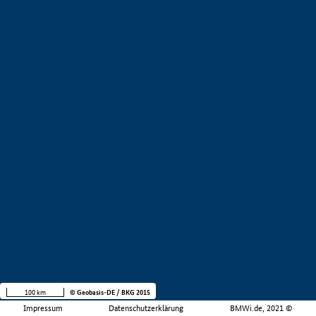
100 km
© Geobasis-DE / BKG 2015
Impressum
Datenschutzerklärung
BMWi.de, 2021 ©