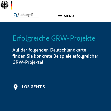
undefined
MENÜ
Erfolgreiche GRW-Projekte
LISTE
Filter
Info
Auf der folgenden Deutschlandkarte
finden Sie konkrete Beispiele erfolgreicher
GRW-Projekte!
LOS GEHT'S