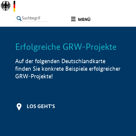
undefined
MENÜ
Erfolgreiche GRW-Projekte
LISTE
Filter
Info
Auf der folgenden Deutschlandkarte
finden Sie konkrete Beispiele erfolgreicher
GRW-Projekte!
LOS GEHT'S