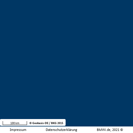
100 km
© Geobasis-DE / BKG 2015
Impressum
Datenschutzerklärung
BMWi.de, 2021 ©