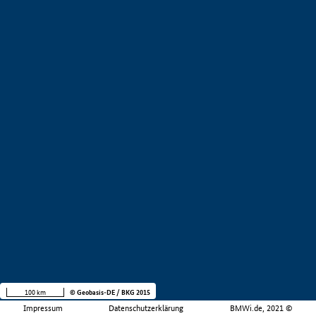
100 km
© Geobasis-DE / BKG 2015
Impressum
Datenschutzerklärung
BMWi.de, 2021 ©