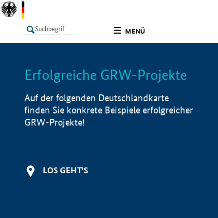
undefined
MENÜ
Erfolgreiche GRW-Projekte
LISTE
Filter
Info
Auf der folgenden Deutschlandkarte
finden Sie konkrete Beispiele erfolgreicher
GRW-Projekte!
LOS GEHT'S