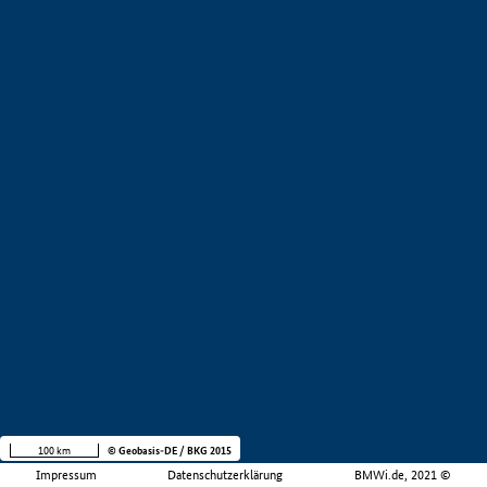
100 km
© Geobasis-DE / BKG 2015
Impressum
Datenschutzerklärung
BMWi.de, 2021 ©