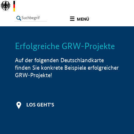
undefined
MENÜ
Erfolgreiche GRW-Projekte
LISTE
Filter
Info
Auf der folgenden Deutschlandkarte
finden Sie konkrete Beispiele erfolgreicher
GRW-Projekte!
LOS GEHT'S