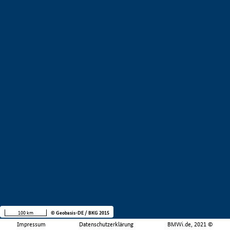
100 km
© Geobasis-DE / BKG 2015
Impressum
Datenschutzerklärung
BMWi.de, 2021 ©