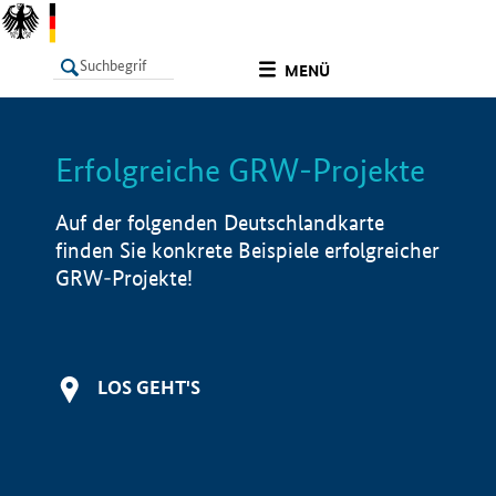
undefined
MENÜ
Erfolgreiche GRW-Projekte
LISTE
Filter
Info
Auf der folgenden Deutschlandkarte
finden Sie konkrete Beispiele erfolgreicher
GRW-Projekte!
LOS GEHT'S