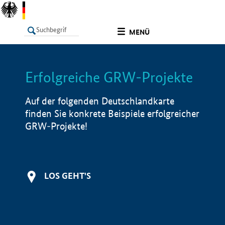
undefined
MENÜ
Erfolgreiche GRW-Projekte
LISTE
Filter
Info
Auf der folgenden Deutschlandkarte
finden Sie konkrete Beispiele erfolgreicher
GRW-Projekte!
LOS GEHT'S