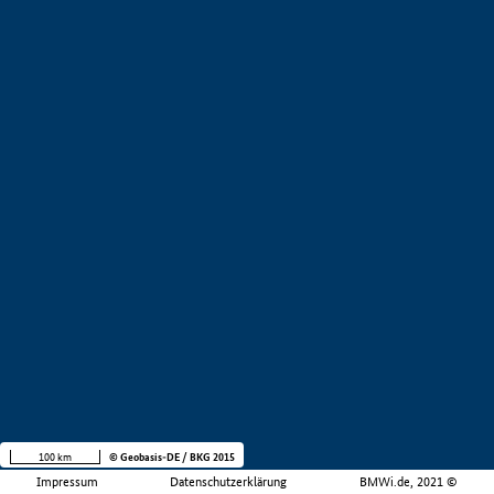
100 km
© Geobasis-DE / BKG 2015
Impressum
Datenschutzerklärung
BMWi.de, 2021 ©