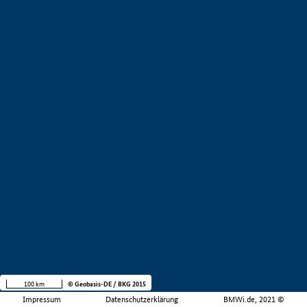
100 km
© Geobasis-DE / BKG 2015
Impressum
Datenschutzerklärung
BMWi.de, 2021 ©