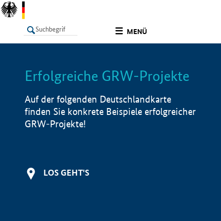
undefined
MENÜ
Erfolgreiche GRW-Projekte
LISTE
Filter
Info
Auf der folgenden Deutschlandkarte
finden Sie konkrete Beispiele erfolgreicher
GRW-Projekte!
LOS GEHT'S