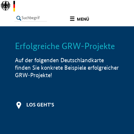
undefined
MENÜ
Erfolgreiche GRW-Projekte
LISTE
Filter
Info
Auf der folgenden Deutschlandkarte
finden Sie konkrete Beispiele erfolgreicher
GRW-Projekte!
LOS GEHT'S