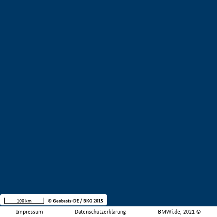
100 km
© Geobasis-DE / BKG 2015
Impressum
Datenschutzerklärung
BMWi.de, 2021 ©