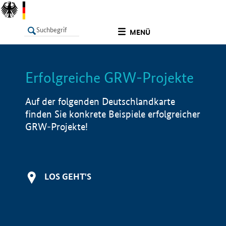
undefined
MENÜ
Erfolgreiche GRW-Projekte
LISTE
Filter
Info
Auf der folgenden Deutschlandkarte
finden Sie konkrete Beispiele erfolgreicher
GRW-Projekte!
LOS GEHT'S