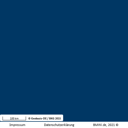
100 km
© Geobasis-DE / BKG 2015
Impressum
Datenschutzerklärung
BMWi.de, 2021 ©