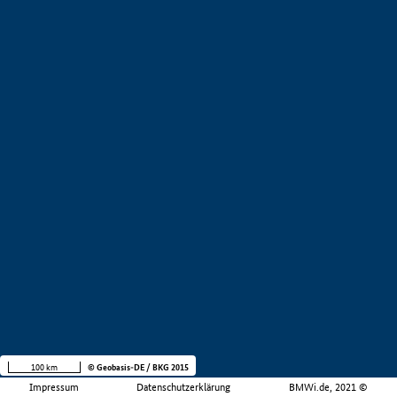
100 km
© Geobasis-DE / BKG 2015
Impressum
Datenschutzerklärung
BMWi.de, 2021 ©