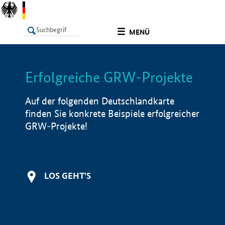
undefined
MENÜ
Erfolgreiche GRW-Projekte
LISTE
Filter
Info
Auf der folgenden Deutschlandkarte
finden Sie konkrete Beispiele erfolgreicher
GRW-Projekte!
LOS GEHT'S