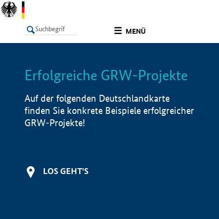
undefined
MENÜ
Erfolgreiche GRW-Projekte
LISTE
Filter
Info
Auf der folgenden Deutschlandkarte
finden Sie konkrete Beispiele erfolgreicher
GRW-Projekte!
LOS GEHT'S