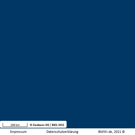
100 km
© Geobasis-DE / BKG 2015
Impressum
Datenschutzerklärung
BMWi.de, 2021 ©