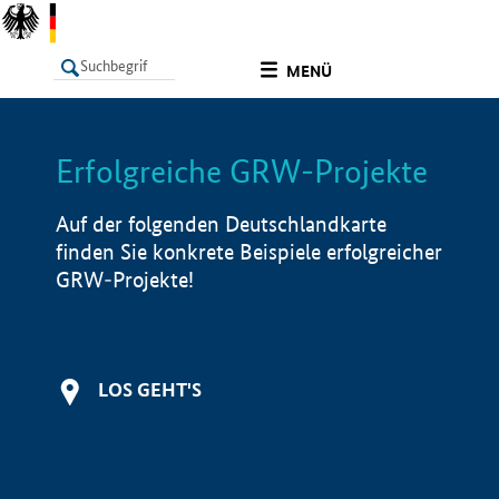
undefined
MENÜ
Erfolgreiche GRW-Projekte
LISTE
Filter
Info
Auf der folgenden Deutschlandkarte
finden Sie konkrete Beispiele erfolgreicher
GRW-Projekte!
LOS GEHT'S