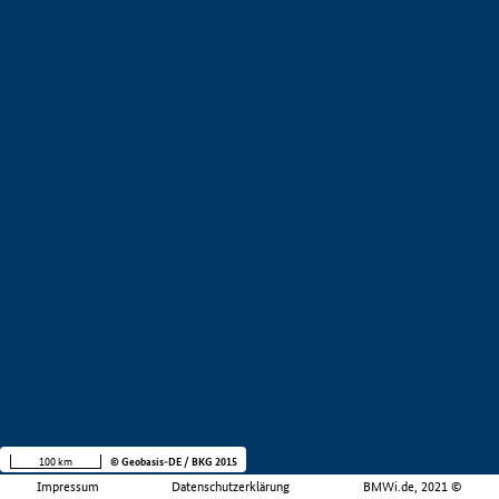
100 km
© Geobasis-DE / BKG 2015
Impressum
Datenschutzerklärung
BMWi.de, 2021 ©