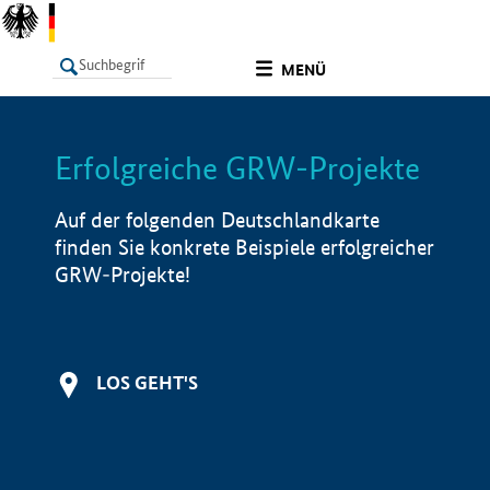
undefined
MENÜ
Erfolgreiche GRW-Projekte
LISTE
Filter
Info
Auf der folgenden Deutschlandkarte
finden Sie konkrete Beispiele erfolgreicher
GRW-Projekte!
LOS GEHT'S