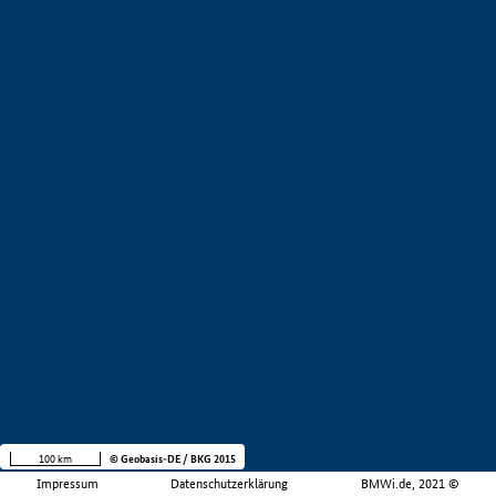
100 km
© Geobasis-DE / BKG 2015
Impressum
Datenschutzerklärung
BMWi.de, 2021 ©