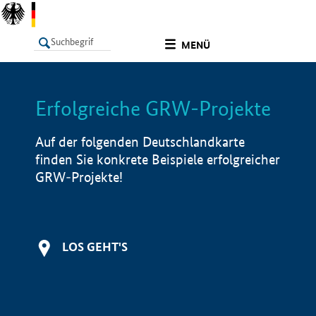
undefined
MENÜ
Erfolgreiche GRW-Projekte
LISTE
Filter
Info
Auf der folgenden Deutschlandkarte
finden Sie konkrete Beispiele erfolgreicher
GRW-Projekte!
LOS GEHT'S