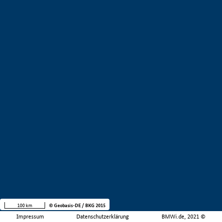
100 km
© Geobasis-DE / BKG 2015
Impressum
Datenschutzerklärung
BMWi.de, 2021 ©