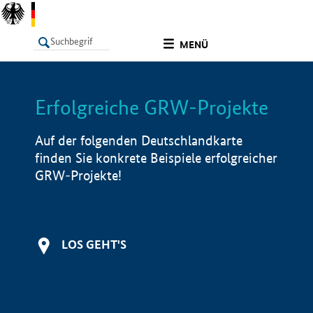
undefined
MENÜ
Erfolgreiche GRW-Projekte
LISTE
Filter
Info
Auf der folgenden Deutschlandkarte
finden Sie konkrete Beispiele erfolgreicher
GRW-Projekte!
LOS GEHT'S