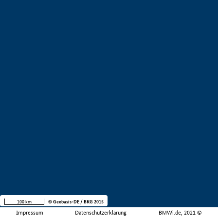
100 km
© Geobasis-DE / BKG 2015
Impressum
Datenschutzerklärung
BMWi.de, 2021 ©