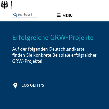
undefined
MENÜ
Erfolgreiche GRW-Projekte
LISTE
Filter
Info
Auf der folgenden Deutschlandkarte
finden Sie konkrete Beispiele erfolgreicher
GRW-Projekte!
LOS GEHT'S