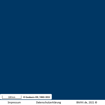
100 km
© Geobasis-DE / BKG 2015
Impressum
Datenschutzerklärung
BMWi.de, 2021 ©