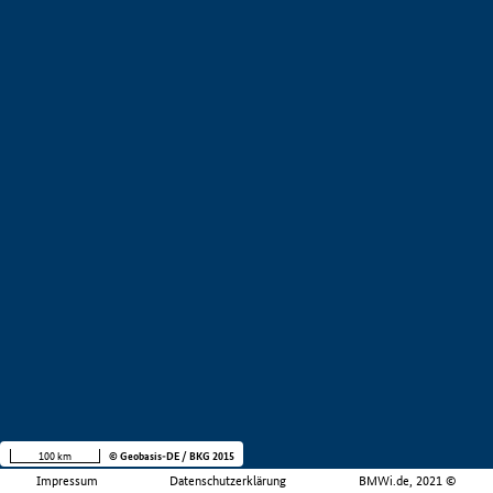
100 km
© Geobasis-DE / BKG 2015
Impressum
Datenschutzerklärung
BMWi.de, 2021 ©