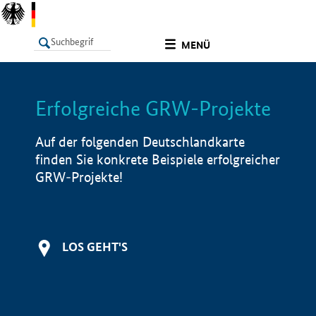
undefined
MENÜ
Erfolgreiche GRW-Projekte
LISTE
Filter
Info
Auf der folgenden Deutschlandkarte
finden Sie konkrete Beispiele erfolgreicher
GRW-Projekte!
LOS GEHT'S