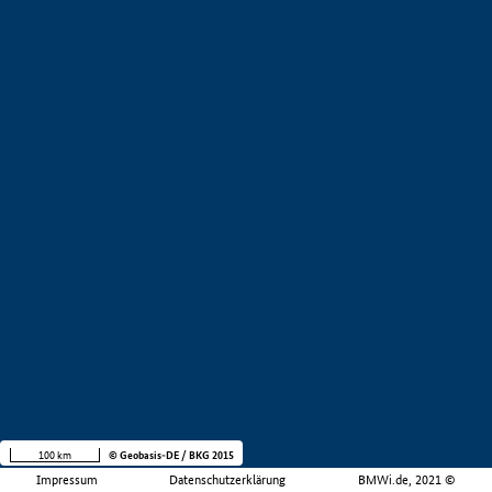
100 km
© Geobasis-DE / BKG 2015
Impressum
Datenschutzerklärung
BMWi.de, 2021 ©