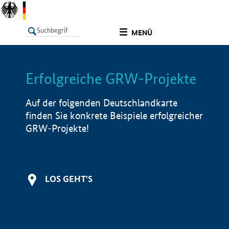
undefined
MENÜ
Erfolgreiche GRW-Projekte
LISTE
Filter
Info
Auf der folgenden Deutschlandkarte
finden Sie konkrete Beispiele erfolgreicher
GRW-Projekte!
LOS GEHT'S