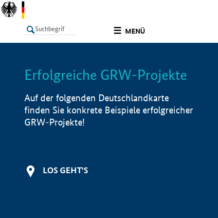
undefined
MENÜ
Erfolgreiche GRW-Projekte
LISTE
Filter
Info
Auf der folgenden Deutschlandkarte
finden Sie konkrete Beispiele erfolgreicher
GRW-Projekte!
LOS GEHT'S