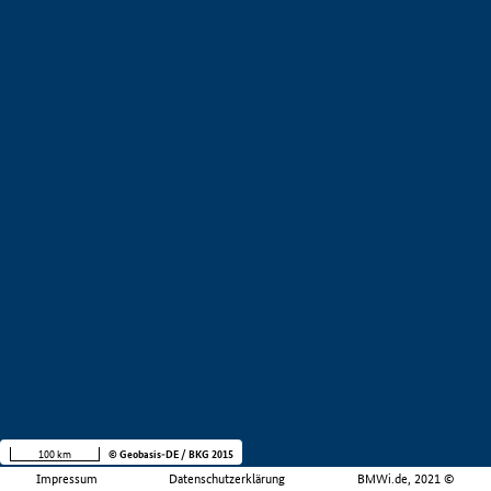
100 km
© Geobasis-DE / BKG 2015
Impressum
Datenschutzerklärung
BMWi.de, 2021 ©