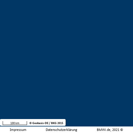
100 km
© Geobasis-DE / BKG 2015
Impressum
Datenschutzerklärung
BMWi.de, 2021 ©