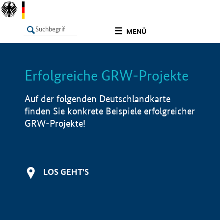
undefined
MENÜ
Erfolgreiche GRW-Projekte
LISTE
Filter
Info
Auf der folgenden Deutschlandkarte
finden Sie konkrete Beispiele erfolgreicher
GRW-Projekte!
LOS GEHT'S