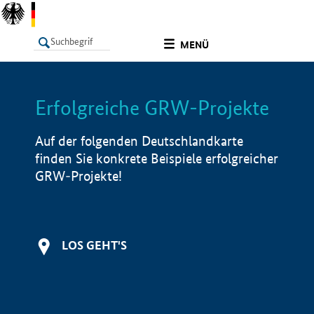
undefined
MENÜ
Erfolgreiche GRW-Projekte
LISTE
Filter
Info
Auf der folgenden Deutschlandkarte
finden Sie konkrete Beispiele erfolgreicher
GRW-Projekte!
LOS GEHT'S