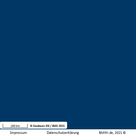
100 km
© Geobasis-DE / BKG 2015
Impressum
Datenschutzerklärung
BMWi.de, 2021 ©